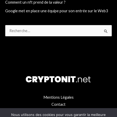
Comment un nft prend de la valeur ?
Google met en place une équipe pour son entrée sur le Web3
R
e
c
h
e
r
c
h
e
Mentions Légales
r
Contact
Nous utilisons des cookies pour vous garantir la meilleure
: