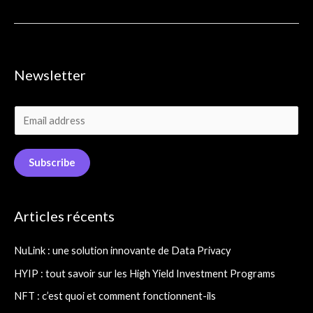
Newsletter
E
m
a
Subscribe
i
l
Articles récents
*
NuLink : une solution innovante de Data Privacy
HYIP : tout savoir sur les High Yield Investment Programs
NFT : c’est quoi et comment fonctionnent-ils