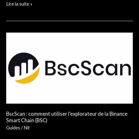
Lire la suite »
BscScan
:
comment
utiliser
l’explorateur
de
la
Binance
Smart
Chain
BscScan : comment utiliser l’explorateur de la Binance
Smart Chain (BSC)
(BSC)
Guides
/
Nit