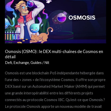
(OSMO)
:
le
DEX
multi-
chaînes
de
Cosmos
Osmosis (OSMO) : le DEX multi-chaînes de Cosmos en
en
détail
détail
Defi
,
Exchange
,
Guides
/
Nit
Osmosis est une blockchain PoS indépendante hébergée dans
l’une des « zones » de l’écosystème Cosmos. Il offre son propre
DEX basé sur un Automated Market Maker (AMM) qui permet
une grande interopérabilité entre les différents projets
connectés au protocole Cosmos IBC. Qu’est-ce que Osmosis ?
Le protocole Osmosis apporte un nouveau modèle de travail