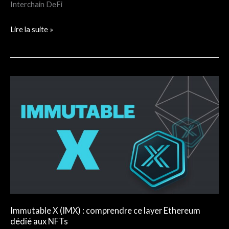
Interchain DeFi
Lire la suite »
Immutable
X
(IMX)
:
comprendre
ce
layer
Ethereum
dédié
aux
Immutable X (IMX) : comprendre ce layer Ethereum
dédié aux NFTs
NFTs