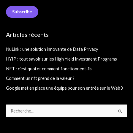
m
a
Subscribe
i
l
Articles récents
*
NuLink : une solution innovante de Data Privacy
HYIP : tout savoir sur les High Yield Investment Programs
NFT : c’est quoi et comment fonctionnent-ils
Comment un nft prend de la valeur ?
Google met en place une équipe pour son entrée sur le Web3
R
e
c