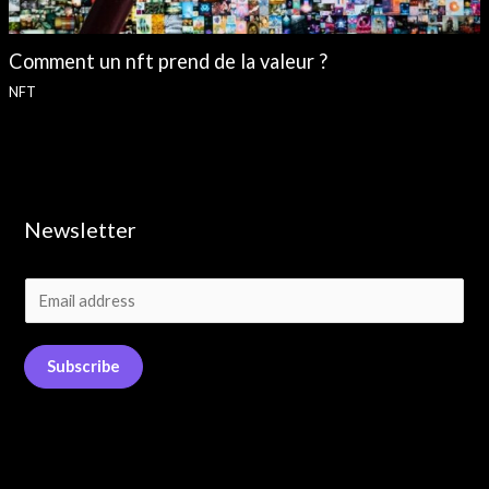
Comment un nft prend de la valeur ?
NFT
Newsletter
E
m
a
Subscribe
i
l
*