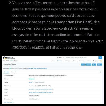
Vous verrez qu’il y a un moteur de recherche en haut à
gauche. Il n’est pas nécessaire d’y saisir des mots-clés ou
des noms : tout ce que vous pouvez saisir, ce sont des
adresses
, le
hachage de la transaction (Txn Hash)
, des
blocs
ou des
jetons
(avec leur contrat). Par exemple,
essayez de coller cette transaction totalement aléatoire :
0xe3e3c4f4b7332bb13400d97b9ef45c765eaca063b092c02
4807003a4a36ad332, et faites une recherche.