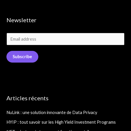
Newsletter
E
m
a
Subscribe
i
l
*
Articles récents
NuLink : une solution innovante de Data Privacy
HYIP : tout savoir sur les High Yield Investment Programs