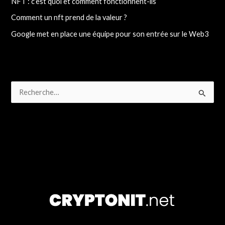
NFT : c’est quoi et comment fonctionnent-ils
Comment un nft prend de la valeur ?
Google met en place une équipe pour son entrée sur le Web3
R
e
c
h
e
r
c
h
e